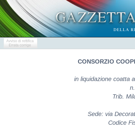
Avviso di rettifica
Errata corrige
CONSORZIO COOPE
in liquidazione coatta
n
Trib. Mi
Sede: via Decorati
Codice Fi