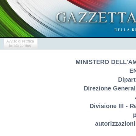
Avviso di rettifica
Errata corrige
MINISTERO DELL'A
E
Dipar
Direzione Generale
Divisione III - 
p
autorizzazioni