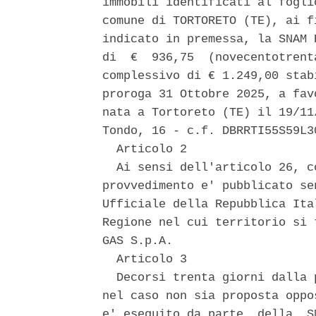
immobili identificati al fogli
comune di TORTORETO (TE), ai f
indicato in premessa, la SNAM 
di  €  936,75  (novecentotrent
complessivo di € 1.249,00 stab
proroga 31 Ottobre 2025, a fav
nata a Tortoreto (TE) il 19/11
Tondo, 16 - c.f. DBRRTI55S59L30
  Articolo 2 

  Ai sensi dell'articolo 26, c
provvedimento e' pubblicato se
Ufficiale della Repubblica Ita
Regione nel cui territorio si 
GAS S.p.A. 

  Articolo 3 

  Decorsi trenta giorni dalla 
nel caso non sia proposta oppo
e' eseguito da parte  della  S