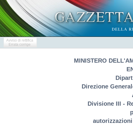
Avviso di rettifica
Errata corrige
MINISTERO DELL'A
E
Dipar
Direzione Generale
Divisione III - 
p
autorizzazioni