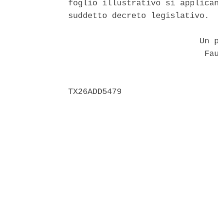
foglio illustrativo si applican
suddetto decreto legislativo. 

                           Un p
                            Fau