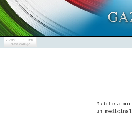
Avviso di rettifica
Errata corrige
Modifica min
un medicinal
            