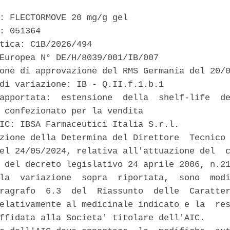
: FLECTORMOVE 20 mg/g gel 

: 051364 

tica: C1B/2026/494 

Europea N° DE/H/8039/001/IB/007 

one di approvazione del RMS Germania del 20/0
di variazione: IB - Q.II.f.1.b.1 

apportata:  estensione  della  shelf-life  de
 confezionato per la vendita 

IC: IBSA Farmaceutici Italia S.r.l. 

zione della Determina del Direttore  Tecnico 
el 24/05/2024, relativa all'attuazione del  c
 del decreto legislativo 24 aprile 2006, n.21
la  variazione  sopra  riportata,  sono  modi
ragrafo  6.3  del  Riassunto  delle  Caratter
elativamente al medicinale indicato e la  res
ffidata alla Societa' titolare dell'AIC. 
