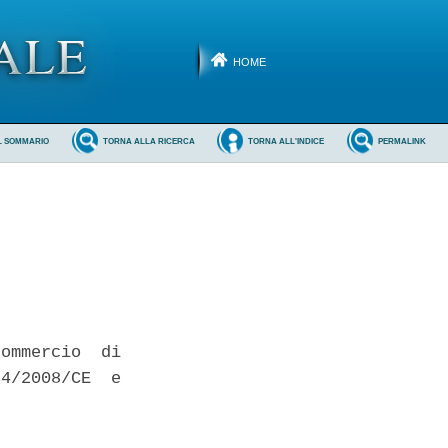
HOME
L SOMMARIO
TORNA ALLA RICERCA
TORNA ALL'INDICE
PERMALINK
ommercio  di

4/2008/CE  e
