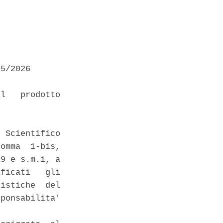
5/2026 

l   prodotto

 Scientifico

omma  1-bis,

9 e s.m.i, a

ficati   gli

istiche  del

ponsabilita'
