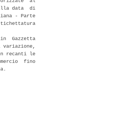
orizzate  al

lla data  di

iana - Parte

tichettatura

in  Gazzetta

 variazione,

n recanti le

mercio  fino

a. 
