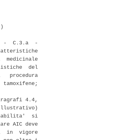
) 

 -  C.3.a  -

atteristiche

  medicinale

istiche  del

   procedura

 tamoxifene;

ragrafi 4.4,

llustrativo)

abilita'  si

are AIC deve

  in  vigore
