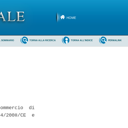
HOME
L SOMMARIO
TORNA ALLA RICERCA
TORNA ALL'INDICE
PERMALINK
ommercio  di

4/2008/CE  e
