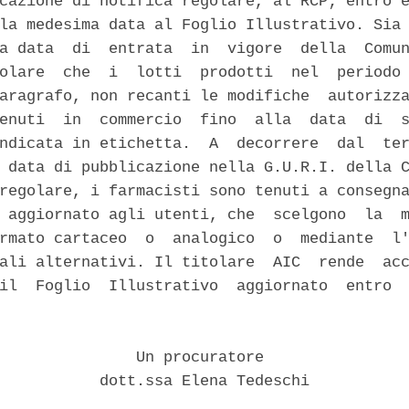
cazione di notifica regolare, al RCP; entro e
la medesima data al Foglio Illustrativo. Sia 
a data  di  entrata  in  vigore  della  Comun
olare  che  i  lotti  prodotti  nel  periodo 
aragrafo, non recanti le modifiche  autorizza
enuti  in  commercio  fino  alla  data  di  s
ndicata in etichetta.  A  decorrere  dal  ter
 data di pubblicazione nella G.U.R.I. della C
regolare, i farmacisti sono tenuti a consegna
 aggiornato agli utenti, che  scelgono  la  m
rmato cartaceo  o  analogico  o  mediante  l'
ali alternativi. Il titolare  AIC  rende  acc
il  Foglio  Illustrativo  aggiornato  entro  
               Un procuratore 

           dott.ssa Elena Tedeschi 
