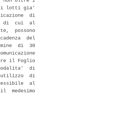
 non oltre i

i lotti gia'

icazione  di

 di  cui  al

te,  possono

cadenza  del

mine  di  30

omunicazione

re il Foglio

odalita'  di

utilizzo  di

essibile  al

il  medesimo
