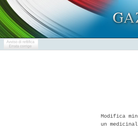
Avviso di rettifica
Errata corrige
Modifica min
un medicinal
            