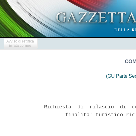
Avviso di rettifica
Errata corrige
COM
(GU Parte Se
Richiesta  di  rilascio  di  c
       finalita' turistico ric