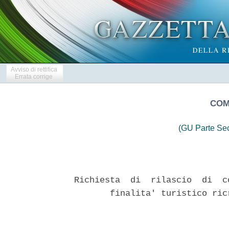
Avviso di rettifica
Errata corrige
COM
(GU Parte Se
Richiesta  di  rilascio  di  c
       finalita' turistico ric