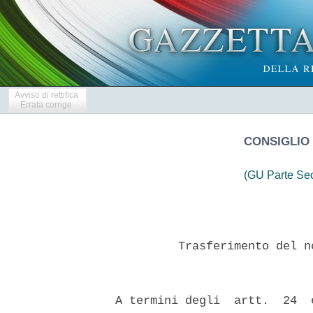
Avviso di rettifica
Errata corrige
CONSIGLIO 
(GU Parte Se
           Trasferimento del n
  A termini degli  artt.  24  