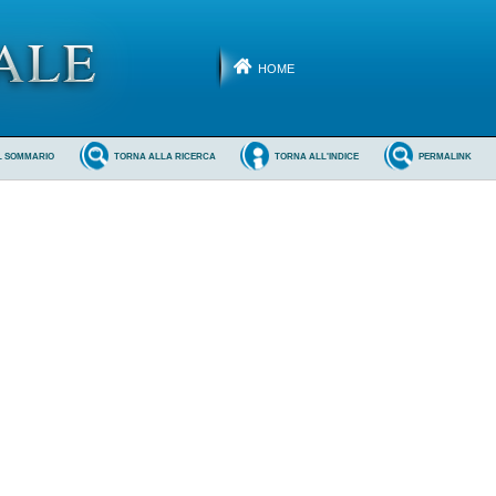
HOME
L SOMMARIO
TORNA ALLA RICERCA
TORNA ALL'INDICE
PERMALINK