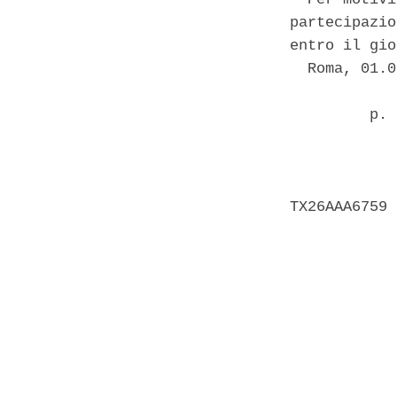
partecipazio
entro il gio
  Roma, 01.0
         p. 
            