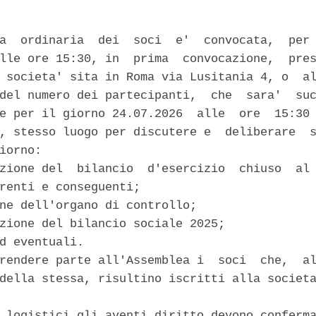
a  ordinaria  dei  soci  e'  convocata,  per 
lle ore 15:30, in  prima  convocazione,  pres
 societa' sita in Roma via Lusitania 4, o  al
del numero dei partecipanti,  che  sara'  suc
e per il giorno 24.07.2026  alle  ore  15:30 
, stesso luogo per discutere e  deliberare  s
iorno: 

zione del  bilancio  d'esercizio  chiuso  al 
renti e conseguenti; 

ne dell'organo di controllo; 

zione del bilancio sociale 2025; 

d eventuali. 

rendere parte all'Assemblea i  soci  che,  al
della stessa, risultino iscritti alla societa


 logistici gli aventi diritto devono conferma