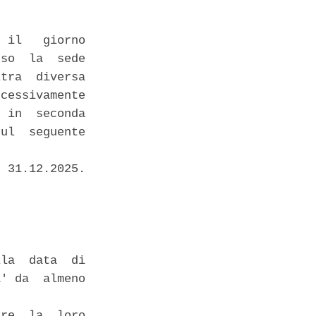
 il   giorno

so  la  sede

tra  diversa

cessivamente

 in  seconda

ul  seguente

 31.12.2025.

la  data  di

' da  almeno

re  la  loro
