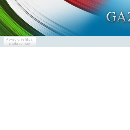
Avviso di rettifica
Errata corrige
            