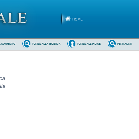
HOME
L SOMMARIO
TORNA ALLA RICERCA
TORNA ALL'INDICE
PERMALINK
nca
lia