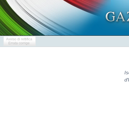
Avviso di rettifica
Errata corrige
Is
d'