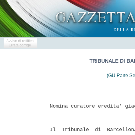
Avviso di rettifica
Errata corrige
TRIBUNALE DI B
(GU Parte Se
  Nomina curatore eredita' gia
  Il  Tribunale  di  Barcellon