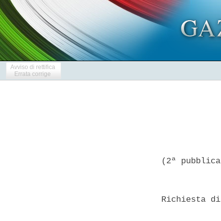
Avviso di rettifica
Errata corrige
(2ª pubblica
Richiesta di
            