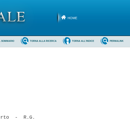
HOME
L SOMMARIO
TORNA ALLA RICERCA
TORNA ALL'INDICE
PERMALINK
rto  -  R.G.
