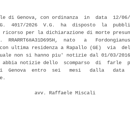
le di Genova, con ordinanza  in  data  12/06/
G.  4017/2026  V.G.  ha  disposto  la  pubbli
 ricorso per la dichiarazione di morte presun
.  RRARRT68A31D695H,  nato   a   Fordongianus
con ultima residenza a Rapallo (GE)  via  del
uale non si hanno piu' notizie dal 01/03/2016
 abbia notizie dello  scomparso  di  farle  p
i  Genova  entro  sei   mesi   dalla   data  
e. 

            avv. Raffaele Miscali 
