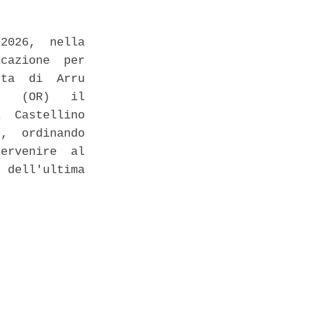
2026,  nella

cazione  per

ta  di  Arru

   (OR)   il

  Castellino

,  ordinando

ervenire  al

 dell'ultima
