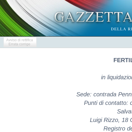
Avviso di rettifica
Errata corrige
FERTI
in liquidazi
Sede: contrada Penni
Punti di contatto: 
Salva
Luigi Rizzo, 18
Registro d