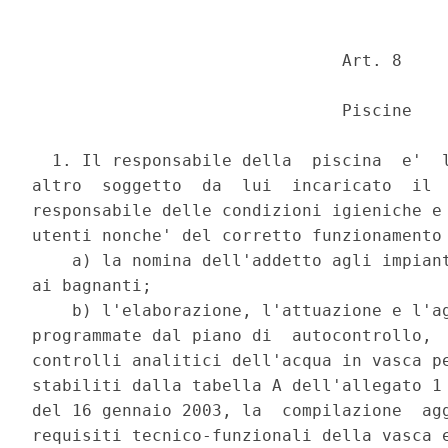
                               Art. 8 

                               Piscine 

  1. Il responsabile della  piscina  e'  l
altro  soggetto  da  lui  incaricato  il  
responsabile delle condizioni igieniche e 
utenti nonche' del corretto funzionamento 
    a) la nomina dell'addetto agli impiant
ai bagnanti; 

    b) l'elaborazione, l'attuazione e l'ag
programmate dal piano di  autocontrollo,  
controlli analitici dell'acqua in vasca pe
stabiliti dalla tabella A dell'allegato 1 
del 16 gennaio 2003, la  compilazione  agg
requisiti tecnico-funzionali della vasca e