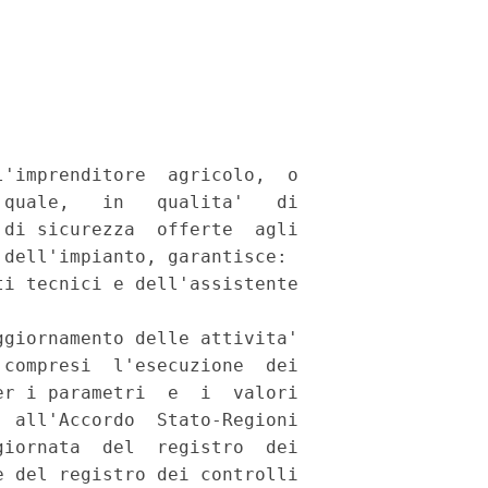
'imprenditore  agricolo,  o

quale,   in   qualita'   di

di sicurezza  offerte  agli

dell'impianto, garantisce: 

i tecnici e dell'assistente

giornamento delle attivita'

compresi  l'esecuzione  dei

r i parametri  e  i  valori

 all'Accordo  Stato-Regioni

iornata  del  registro  dei

 del registro dei controlli
