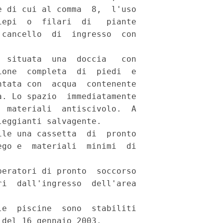
 di cui al comma  8,  l'uso

epi  o  filari  di   piante

cancello  di  ingresso  con

 situata  una  doccia   con

one  completa  di  piedi  e

tata con  acqua  contenente

. Lo spazio  immediatamente

 materiali  antiscivolo.  A

eggianti salvagente. 

le una cassetta  di  pronto

go e  materiali  minimi  di

eratori di pronto  soccorso

i  dall'ingresso  dell'area

e  piscine  sono  stabiliti
