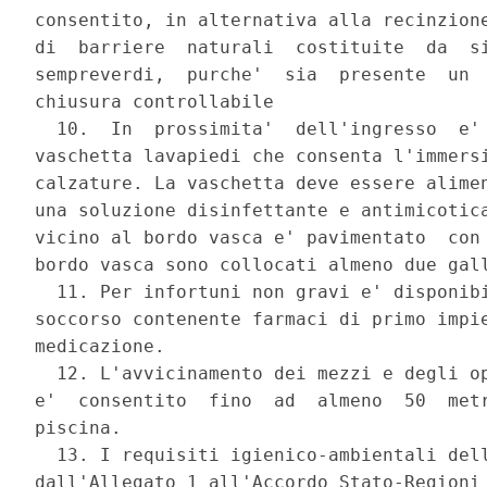
consentito, in alternativa alla recinzione
di  barriere  naturali  costituite  da  si
sempreverdi,  purche'  sia  presente  un  
chiusura controllabile 

  10.  In  prossimita'  dell'ingresso  e' 
vaschetta lavapiedi che consenta l'immersi
calzature. La vaschetta deve essere alimen
una soluzione disinfettante e antimicotica
vicino al bordo vasca e' pavimentato  con 
bordo vasca sono collocati almeno due gall
  11. Per infortuni non gravi e' disponibi
soccorso contenente farmaci di primo impie
medicazione. 

  12. L'avvicinamento dei mezzi e degli op
e'  consentito  fino  ad  almeno  50  metr
piscina. 

  13. I requisiti igienico-ambientali dell