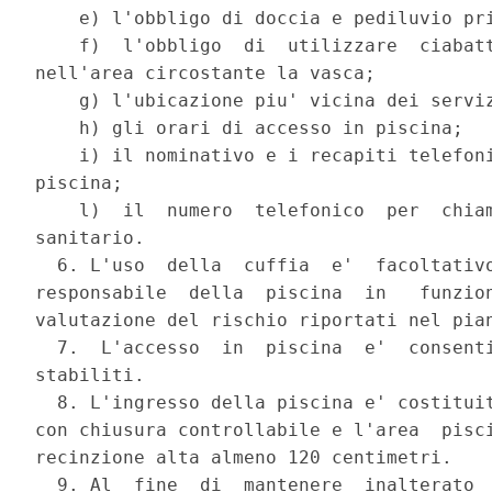
    e) l'obbligo di doccia e pediluvio pri
    f)  l'obbligo  di  utilizzare  ciabatt
nell'area circostante la vasca; 

    g) l'ubicazione piu' vicina dei serviz
    h) gli orari di accesso in piscina; 

    i) il nominativo e i recapiti telefoni
piscina; 

    l)  il  numero  telefonico  per  chiam
sanitario. 

  6. L'uso  della  cuffia  e'  facoltativo
responsabile  della  piscina  in   funzion
valutazione del rischio riportati nel pian
  7.  L'accesso  in  piscina  e'  consenti
stabiliti. 

  8. L'ingresso della piscina e' costituit
con chiusura controllabile e l'area  pisci
recinzione alta almeno 120 centimetri. 

  9. Al  fine  di  mantenere  inalterato  