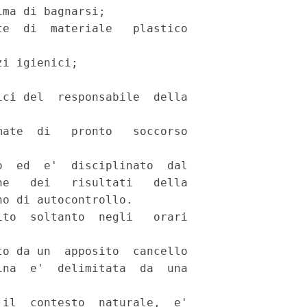
ma di bagnarsi; 

e  di  materiale   plastico

i igienici; 

ci del  responsabile  della

ate  di   pronto   soccorso

  ed  e'  disciplinato  dal

e   dei   risultati   della

o di autocontrollo. 

to  soltanto  negli   orari

o da un  apposito  cancello

na  e'  delimitata  da  una

il  contesto  naturale,  e'
