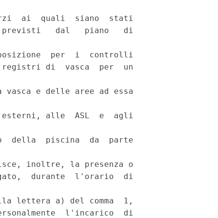
zi  ai  quali  siano  stati

previsti   dal   piano   di

osizione  per  i  controlli

registri di  vasca  per  un

 vasca e delle aree ad essa

esterni, alle  ASL  e  agli

  della  piscina  da  parte

sce, inoltre, la presenza o

ato,  durante  l'orario  di

la lettera a) del comma  1,

rsonalmente  l'incarico  di
