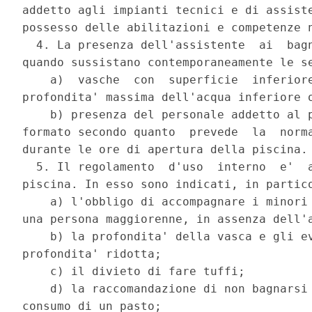
addetto agli impianti tecnici e di assiste
possesso delle abilitazioni e competenze n
  4. La presenza dell'assistente  ai  bagn
quando sussistano contemporaneamente le se
    a)  vasche  con  superficie  inferiore
profondita' massima dell'acqua inferiore o
    b) presenza del personale addetto al p
formato secondo quanto  prevede  la  norma
durante le ore di apertura della piscina. 
  5. Il regolamento  d'uso  interno  e'  a
piscina. In esso sono indicati, in partico
    a) l'obbligo di accompagnare i minori 
una persona maggiorenne, in assenza dell'a
    b) la profondita' della vasca e gli ev
profondita' ridotta; 

    c) il divieto di fare tuffi; 

    d) la raccomandazione di non bagnarsi 
consumo di un pasto; 
