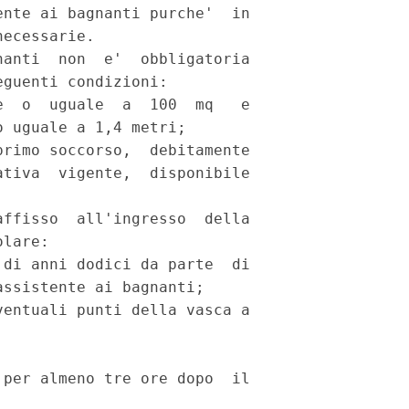
nte ai bagnanti purche'  in

ecessarie. 

anti  non  e'  obbligatoria

guenti condizioni: 

  o  uguale  a  100  mq   e

 uguale a 1,4 metri; 

rimo soccorso,  debitamente

tiva  vigente,  disponibile



ffisso  all'ingresso  della

lare: 

di anni dodici da parte  di

ssistente ai bagnanti; 

entuali punti della vasca a

per almeno tre ore dopo  il
