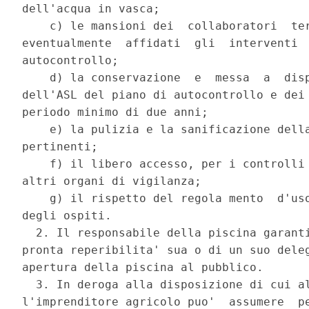
dell'acqua in vasca; 

    c) le mansioni dei  collaboratori  ter
eventualmente  affidati  gli  interventi  
autocontrollo; 

    d) la conservazione  e  messa  a  disp
dell'ASL del piano di autocontrollo e dei 
periodo minimo di due anni; 

    e) la pulizia e la sanificazione della
pertinenti; 

    f) il libero accesso, per i controlli 
altri organi di vigilanza; 

    g) il rispetto del regola mento  d'uso
degli ospiti. 

  2. Il responsabile della piscina garanti
pronta reperibilita' sua o di un suo deleg
apertura della piscina al pubblico. 

  3. In deroga alla disposizione di cui al
l'imprenditore agricolo puo'  assumere  pe