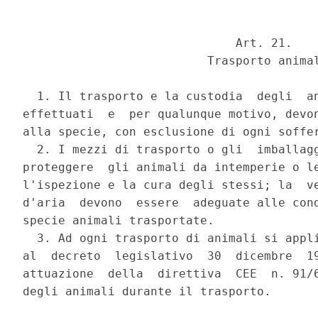
                              Art. 21.

                          Trasporto animal
  1. Il trasporto e la custodia  degli  an
effettuati  e  per qualunque motivo, devon
alla specie, con esclusione di ogni soffer
  2. I mezzi di trasporto o gli  imballagg
proteggere  gli animali da intemperie o le
l'ispezione e la cura degli stessi; la  ve
d'aria  devono  essere  adeguate alle cond
specie animali trasportate.

  3. Ad ogni trasporto di animali si appli
al  decreto  legislativo  30  dicembre  19
attuazione  della  direttiva  CEE  n. 91/6