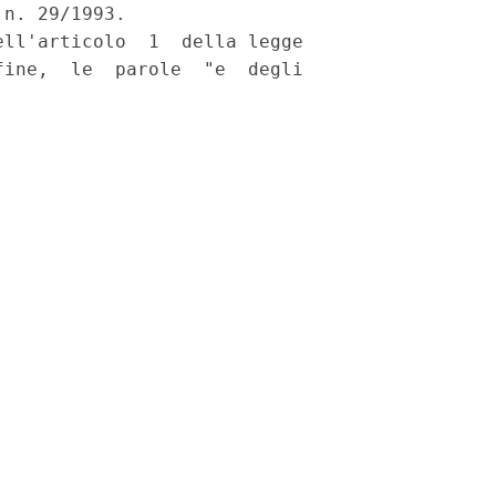
n. 29/1993.

ll'articolo  1  della legge

ine,  le  parole  "e  degli
