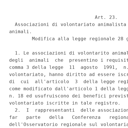
                              Art. 23.

  Associazioni di volontariato animalista 
animali.

        Modifica alla legge regionale 28 g
  1. Le associazioni di volontarito animal
degli  animali  che  presentino i requisit
comma 3 della legge  11  agosto  1991,  n.
volontariato, hanno diritto ad essere iscr
di  cui  all'articolo  3  della legge regi
come modificato dall'articolo 1 della legg
n. 18 ed usufruiscono dei benefici previst
volontariato iscritte in tale registro.

  2.  I  rappresentanti  delle associazion
far   parte   della   Conferenza   regiona
dell'Osservatorio regionale sul volontaria