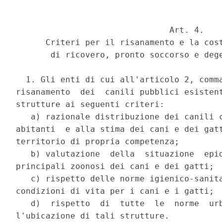
                               Art. 4.

      Criteri per il risanamento e la cost
       di ricovero, pronto soccorso e dege
  1. Gli enti di cui all'articolo 2, comma
risanamento  dei  canili pubblici esistent
strutture ai seguenti criteri:

   a) razionale distribuzione dei canili c
abitanti  e alla stima dei cani e dei gatt
territorio di propria competenza;

   b) valutazione  della  situazione  epid
principali zoonosi dei cani e dei gatti;

   c) rispetto delle norme igienico-sanita
condizioni di vita per i cani e i gatti;

   d)  rispetto  di  tutte  le  norme  urb