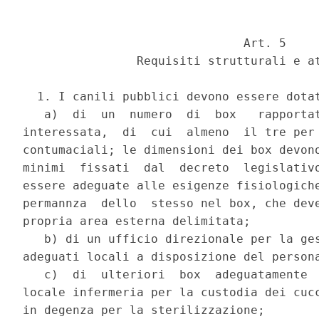
                               Art. 5

                Requisiti strutturali e at
  1. I canili pubblici devono essere dotat
   a)  di  un  numero  di  box   rapportat
interessata,  di  cui  almeno  il tre per 
contumaciali; le dimensioni dei box devono
minimi  fissati  dal  decreto  legislativo
essere adeguate alle esigenze fisiologiche
permannza  dello  stesso nel box, che deve
propria area esterna delimitata;

   b) di un ufficio direzionale per la ges
adeguati locali a disposizione del persona
   c)  di  ulteriori  box  adeguatamente  
locale infermeria per la custodia dei cucc
in degenza per la sterilizzazione;
