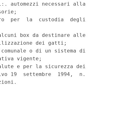
:. automezzi necessari alla

orie;

o  per  la  custodia  degli

lcuni box da destinare alle

lizzazione dei gatti;

comunale o di un sistema di

tiva vigente;

lute e per la sicurezza dei

vo 19  settembre  1994,  n.
