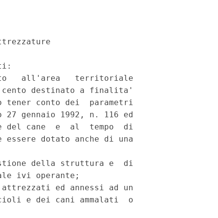
trezzature

i:

o   all'area   territoriale

cento destinato a finalita'

 tener conto dei  parametri

 27 gennaio 1992, n. 116 ed

 del cane  e  al  tempo  di

 essere dotato anche di una

tione della struttura e  di

le ivi operante;

attrezzati ed annessi ad un

ioli e dei cani ammalati  o
