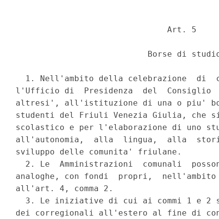
                               Art. 5 

                           Borse di studio
  1. Nell'ambito della celebrazione  di  c
l'Ufficio di  Presidenza  del  Consiglio  
altresi', all'istituzione di una o piu' bo
studenti del Friuli Venezia Giulia, che si
scolastico e per l'elaborazione di uno stu
all'autonomia,  alla  lingua,  alla  stori
sviluppo delle comunita' friulane. 

  2. Le  Amministrazioni  comunali  posson
analoghe, con fondi  propri,  nell'ambito 
all'art. 4, comma 2. 

  3. Le iniziative di cui ai commi 1 e 2 s
dei corregionali all'estero al fine di con