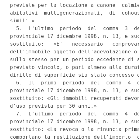
previste per la locazione a canone  calmie
abitativi  multigenerazionali,  di  cohous
simili.» 

  5.  L'ultimo  periodo  del  comma  3  de
provinciale 17 dicembre 1998, n. 13, e suc
sostituito:   «E'   necessario   comprovar
dell'immobile oggetto dell'agevolazione o 
sullo stesso per un periodo eccedente di a
previsto vincolo, o pari almeno alla durat
diritto di superficie sia stato concesso d
  6.  Il  primo  periodo  del  comma  4  d
provinciale 17 dicembre 1998, n. 13, e suc
sostituito: «Gli immobili recuperati devon
d'uso prevista per 30 anni.» 

  7.  L'ultimo  periodo  del  comma  4  de
provinciale 17 dicembre 1998, n. 13, e suc
sostituito: «La revoca o la rinuncia prima
comportano la restituzione dell'importo  d