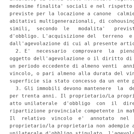
medesime finalita' sociali e nel rispetto 
previste per la locazione a canone  calmie
abitativi multigenerazionali, di cohousing
simili,  secondo  le   modalita'   previst
d'obbligo. L'acquisizione del  terreno  e 
dall'agevolazione di cui al presente artic
  2. E'  necessario  comprovare  la  piena
oggetto dell'agevolazione o il diritto di 
un periodo eccedente di almeno venti  anni
vincolo, o pari almeno alla durata del vin
superficie sia stato concesso da un ente p
  3. Gli immobili devono mantenere  la  de
per trenta anni. Il proprietario/La propri
atto unilaterale  d'obbligo  con  il  dire
ripartizione provinciale competente in mat
Il  relativo  vincolo  e'  annotato  nel  
proprietario/la proprietaria non adempie a
unilaterale d'obbligo stipulato, l'agevola