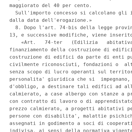
maggiorato del 40 per cento. 

  Sull'importo concesso si calcolano gli i
dalla data dell'erogazione.» 

  8. Dopo l'art. 74-bis della legge provin
13, e successive modifiche, viene inserito
    «Art.   74-ter   (Edilizia   abitativa
finanziamento della costruzione di edifici
costruzione di edifici da parte di enti pu
civilmente riconosciuti, fondazioni o  alt
senza scopo di lucro operanti sul territor
personalita' giuridica che si  impegnano, 
d'obbligo, a destinare tali edifici ad all
calmierato, a case albergo con stanze a pr
con contratto di lavoro o di apprendistato
prezzo calmierato, a progetti abitativi pe
persone con disabilita', malattie psichich
assegnati in godimento a soci di cooperati
indivisa, ai sensi della normativa vigente