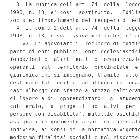
  3. La rubrica dell'art. 74  della  legge
1998, n. 13, e' cosi' sostituita:  «Ediliz
sociale: finanziamento del recupero di edi
  4. Il comma 2 dell'art. 74  della  legge
1998, n. 13, e successive modifiche, e' co
    «2. E' agevolato il recupero di edific
parte di enti pubblici, enti ecclesiastici
fondazioni o  altri  enti  o  organizzazio
operanti  sul  territorio  provinciale  e 
giuridica che si impegnano, tramite  atto 
destinare tali edifici ad alloggi in locaz
case albergo con stanze a prezzo calmierat
di lavoro e di  apprendistato,  a  student
calmierato,  a  progetti  abitativi  per  
persone con disabilita', malattie psichich
assegnati in godimento a soci di cooperati
indivisa, ai sensi della normativa vigente
medesime finalita' sociali e nel rispetto 