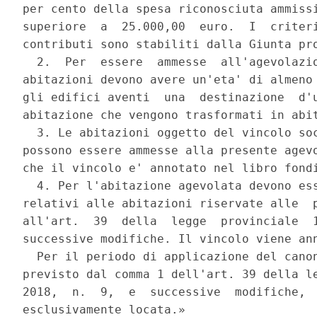
per cento della spesa riconosciuta ammissi
superiore  a  25.000,00  euro.  I  criteri
contributi sono stabiliti dalla Giunta pro
  2.  Per  essere  ammesse  all'agevolazio
abitazioni devono avere un'eta' di almeno 
gli edifici aventi  una  destinazione  d'u
abitazione che vengono trasformati in abit
  3. Le abitazioni oggetto del vincolo soc
possono essere ammesse alla presente agevo
che il vincolo e' annotato nel libro fondi
  4. Per l'abitazione agevolata devono ess
relativi alle abitazioni riservate alle  p
all'art.  39  della  legge  provinciale  1
successive modifiche. Il vincolo viene ann
  Per il periodo di applicazione del canon
previsto dal comma 1 dell'art. 39 della le
2018,  n.  9,  e  successive  modifiche,  
esclusivamente locata.» 
