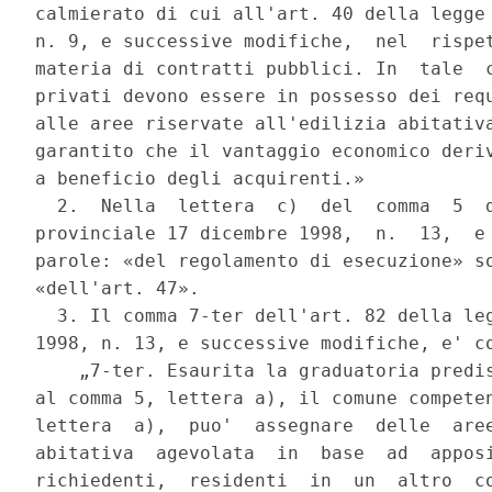
calmierato di cui all'art. 40 della legge 
n. 9, e successive modifiche,  nel  rispet
materia di contratti pubblici. In  tale  c
privati devono essere in possesso dei requ
alle aree riservate all'edilizia abitativa
garantito che il vantaggio economico deriv
a beneficio degli acquirenti.» 

  2.  Nella  lettera  c)  del  comma  5  d
provinciale 17 dicembre 1998,  n.  13,  e 
parole: «del regolamento di esecuzione» so
«dell'art. 47». 

  3. Il comma 7-ter dell'art. 82 della leg
1998, n. 13, e successive modifiche, e' co
    „7-ter. Esaurita la graduatoria predis
al comma 5, lettera a), il comune competen
lettera  a),  puo'  assegnare  delle  aree
abitativa  agevolata  in  base  ad  apposi
richiedenti,  residenti  in  un  altro  co