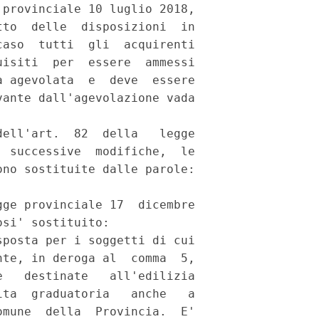
provinciale 10 luglio 2018,

to  delle  disposizioni  in

aso  tutti  gli  acquirenti

isiti  per  essere  ammessi

 agevolata  e  deve  essere

ante dall'agevolazione vada

ell'art.  82  della   legge

 successive  modifiche,  le

no sostituite dalle parole:

ge provinciale 17  dicembre

si' sostituito: 

posta per i soggetti di cui

te, in deroga al  comma  5,

   destinate   all'edilizia

ta  graduatoria   anche   a

mune  della  Provincia.  E'
