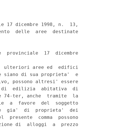
e 17 dicembre 1998, n.  13,

nto  delle  aree  destinate

  provinciale  17  dicembre

 ulteriori aree ed  edifici

 siano di sua proprieta'  e

vo, possono altresi' essere

di  edilizia  abitativa  di

 74-ter, anche  tramite  la

e  a  favore  del  soggetto

  gia'  di  proprieta'  dei

l  presente  comma  possono

ione di  alloggi  a  prezzo
