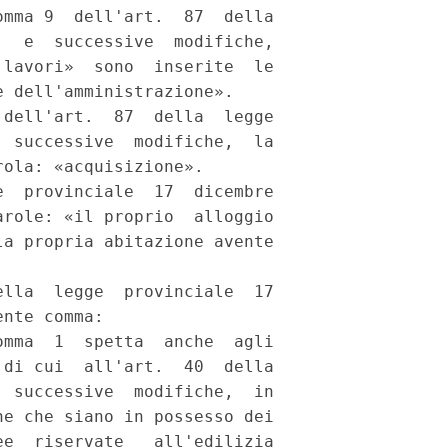
mma 9  dell'art.  87  della

  e  successive  modifiche,

lavori»  sono  inserite  le

 dell'amministrazione». 

dell'art.  87  della  legge

 successive  modifiche,  la

ola: «acquisizione». 

  provinciale  17  dicembre

role: «il proprio  alloggio

a propria abitazione avente

lla  legge  provinciale  17

nte comma: 

mma  1  spetta  anche  agli

di cui  all'art.  40  della

 successive  modifiche,  in

e che siano in possesso dei

e  riservate   all'edilizia
