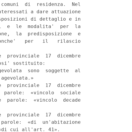
comuni  di  residenza.  Nel

teressati a dare attuazione

posizioni di dettaglio e in

  e  le  modalita'  per  la

ne,  la  predisposizione  e

nche'   per   il   rilascio

  provinciale  17  dicembre

si' sostituito: 

evolata  sono  soggette  al

agevolata.» 

  provinciale  17  dicembre

 parole:  «vincolo  sociale

  parole:  «vincolo  decade

  provinciale  17  dicembre

parole:  «di  un'abitazione

di cui all'art. 41». 
