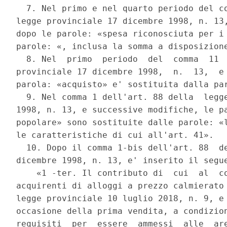
  7. Nel primo e nel quarto periodo del co
legge provinciale 17 dicembre 1998, n. 13,
dopo le parole: «spesa riconosciuta per i 
parole: «, inclusa la somma a disposizione
  8. Nel  primo  periodo  del  comma  11  
provinciale 17 dicembre 1998,  n.  13,  e 
parola: «acquisto» e' sostituita dalla par
  9. Nel comma 1 dell'art. 88 della  legge
1998, n. 13, e successive modifiche, le pa
popolare» sono sostituite dalle parole: «l
le caratteristiche di cui all'art. 41». 

  10. Dopo il comma 1-bis dell'art. 88  de
dicembre 1998, n. 13, e' inserito il segue
    «1 -ter. Il contributo di  cui  al  co
acquirenti di alloggi a prezzo calmierato 
legge provinciale 10 luglio 2018, n. 9, e 
occasione della prima vendita, a condizion
requisiti  per  essere  ammessi  alle  are