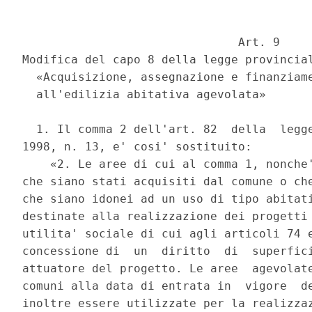
                               Art. 9 

Modifica del capo 8 della legge provincial
  «Acquisizione, assegnazione e finanziame
  all'edilizia abitativa agevolata» 

  1. Il comma 2 dell'art. 82  della  legge
1998, n. 13, e' cosi' sostituito: 

    «2. Le aree di cui al comma 1, nonche'
che siano stati acquisiti dal comune o che
che siano idonei ad un uso di tipo abitati
destinate alla realizzazione dei progetti 
utilita' sociale di cui agli articoli 74 e
concessione di  un  diritto  di  superfici
attuatore del progetto. Le aree  agevolate
comuni alla data di entrata in  vigore  de
inoltre essere utilizzate per la realizzaz