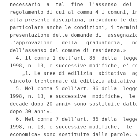
necessario  a  tal  fine  l'assenso  dei  
regolamento di cui al comma 4 i comuni, in
alla presente disciplina, prevedono le dis
particolare anche le condizioni, i termini
presentazione delle domande di  assegnazio
l'approvazione   della   graduatoria,   no
dell'assenso del comune di residenza.» 

  4. Il comma 1 dell'art. 86  della  legge
1998, n. 13, e successive modifiche, e' co
    „1. Le aree di edilizia  abitativa  ag
vincolo trentennale di edilizia abitativa 
  5. Nel comma 5 dell'art. 86 della  legge
1998, n. 13, e successive  modifiche,  le 
decade dopo 20 anni» sono sostituite dalle
dopo 30 anni». 

  6. Nel comma 7 dell'art. 86 della  legge
1998, n. 13, e successive modifiche,  le  
economica» sono sostituite dalle parole: «