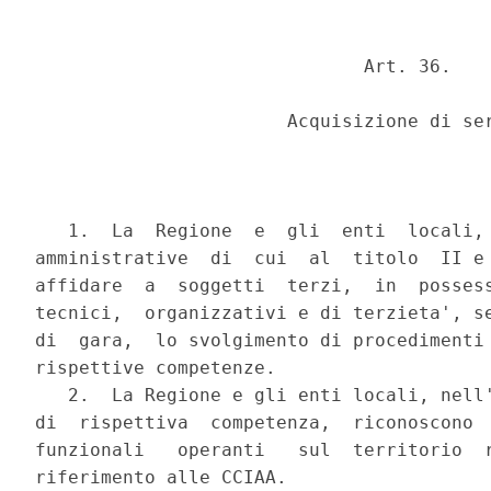
                              Art. 36.

                       Acquisizione di ser
   1.  La  Regione  e  gli  enti  locali, 
amministrative  di  cui  al  titolo  II e 
affidare  a  soggetti  terzi,  in  possess
tecnici,  organizzativi e di terzieta', se
di  gara,  lo svolgimento di procedimenti 
rispettive competenze.

   2.  La Regione e gli enti locali, nell'
di  rispettiva  competenza,  riconoscono  
funzionali   operanti   sul  territorio  r