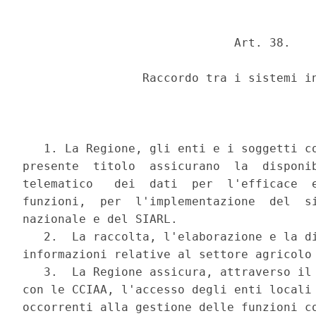
                              Art. 38.

                 Raccordo tra i sistemi in
   1. La Regione, gli enti e i soggetti co
presente  titolo  assicurano  la  disponib
telematico   dei  dati  per  l'efficace  e
funzioni,  per  l'implementazione  del  si
nazionale e del SIARL.

   2.  La raccolta, l'elaborazione e la di
informazioni relative al settore agricolo 
   3.  La Regione assicura, attraverso il 
con le CCIAA, l'accesso degli enti locali 
occorrenti alla gestione delle funzioni co