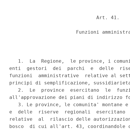
                              Art. 41.

                       Funzioni amministra
   1.  La  Regione,  le province, i comuni
enti  gestori  dei  parchi  e  delle  rise
funzioni  amministrative  relative al sett
principi di semplificazione, sussidiarieta
   2.  Le  province  esercitano  le  funzi
all'approvazione dei piani di indirizzo fo
   3. Le province, le comunita' montane e 
e  delle  riserve  regionali  esercitano  
relative  al  rilascio delle autorizzazion
bosco  di cui all'art. 43, coordinandole c