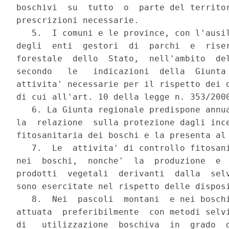
boschivi  su  tutto  o  parte del territor
prescrizioni necessarie.

   5.  I comuni e le province, con l'ausil
degli  enti  gestori  di  parchi  e  riser
forestale  dello  Stato,  nell'ambito  del
secondo   le   indicazioni  della  Giunta 
attivita' necessarie per il rispetto dei d
di cui all'art. 10 della legge n. 353/2000
   6. La Giunta regionale predispone annua
la  relazione  sulla protezione dagli ince
fitosanitaria dei boschi e la presenta al 
   7.  Le  attivita' di controllo fitosani
nei  boschi,  nonche'  la  produzione  e  
prodotti  vegetali  derivanti  dalla  selv
sono esercitate nel rispetto delle disposi
   8.  Nei  pascoli  montani  e nei boschi
attuata  preferibilmente  con metodi selvi
di   utilizzazione  boschiva  in  grado  d