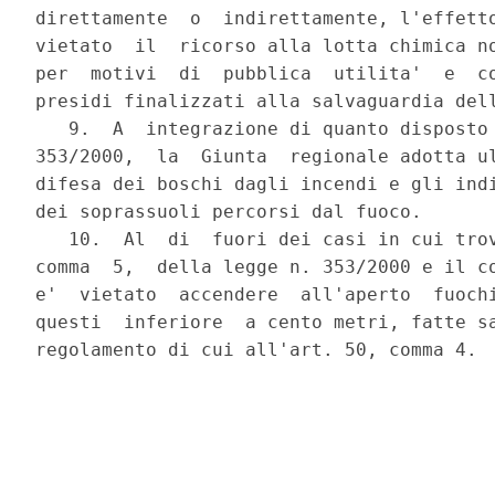
direttamente  o  indirettamente, l'effetto
vietato  il  ricorso alla lotta chimica no
per  motivi  di  pubblica  utilita'  e  co
presidi finalizzati alla salvaguardia dell
   9.  A  integrazione di quanto disposto 
353/2000,  la  Giunta  regionale adotta ul
difesa dei boschi dagli incendi e gli indi
dei soprassuoli percorsi dal fuoco.

   10.  Al  di  fuori dei casi in cui trov
comma  5,  della legge n. 353/2000 e il co
e'  vietato  accendere  all'aperto  fuochi
questi  inferiore  a cento metri, fatte sa