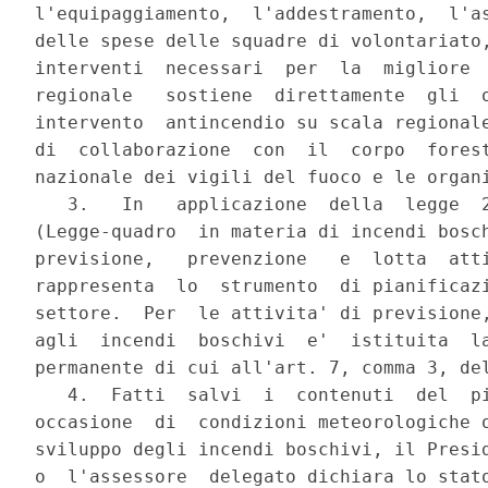
l'equipaggiamento,  l'addestramento,  l'as
delle spese delle squadre di volontariato,
interventi  necessari  per  la  migliore  
regionale   sostiene  direttamente  gli  o
intervento  antincendio su scala regionale
di  collaborazione  con  il  corpo  forest
nazionale dei vigili del fuoco e le organi
   3.   In   applicazione  della  legge  2
(Legge-quadro  in materia di incendi bosch
previsione,   prevenzione   e  lotta  atti
rappresenta  lo  strumento  di pianificazi
settore.  Per  le attivita' di previsione,
agli  incendi  boschivi  e'  istituita  la
permanente di cui all'art. 7, comma 3, del
   4.  Fatti  salvi  i  contenuti  del  pi
occasione  di  condizioni meteorologiche o
sviluppo degli incendi boschivi, il Presid
o  l'assessore  delegato dichiara lo stato