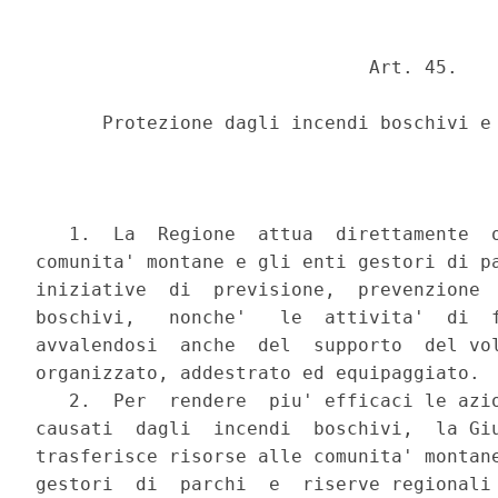
                              Art. 45.

      Protezione dagli incendi boschivi e 
   1.  La  Regione  attua  direttamente  o
comunita' montane e gli enti gestori di pa
iniziative  di  previsione,  prevenzione  
boschivi,   nonche'   le  attivita'  di  f
avvalendosi  anche  del  supporto  del vol
organizzato, addestrato ed equipaggiato.

   2.  Per  rendere  piu' efficaci le azio
causati  dagli  incendi  boschivi,  la Giu
trasferisce risorse alle comunita' montane
gestori  di  parchi  e  riserve regionali 