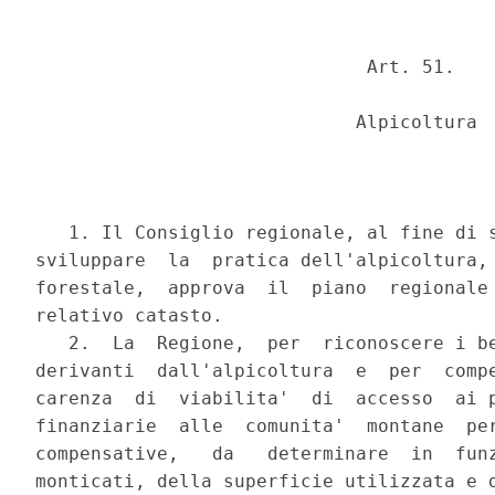
                              Art. 51.

                             Alpicoltura

   1. Il Consiglio regionale, al fine di s
sviluppare  la  pratica dell'alpicoltura, 
forestale,  approva  il  piano  regionale 
relativo catasto.

   2.  La  Regione,  per  riconoscere i be
derivanti  dall'alpicoltura  e  per  compe
carenza  di  viabilita'  di  accesso  ai p
finanziarie  alle  comunita'  montane  per
compensative,   da   determinare  in  funz
monticati, della superficie utilizzata e d