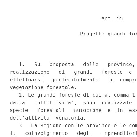
                              Art. 55.

                       Progetto grandi for
   1.   Su   proposta   delle   province, 
realizzazione   di   grandi   foreste  e  
effettuarsi   preferibilmente   in  compre
vegetazione forestale.

   2. Le grandi foreste di cui al comma 1 
dalla   collettivita',  sono  realizzate  
specie   forestali   autoctone  e  in  ess
dell'attivita' venatoria.

   3.  La Regione con le province e le com
il   coinvolgimento   degli   imprenditori