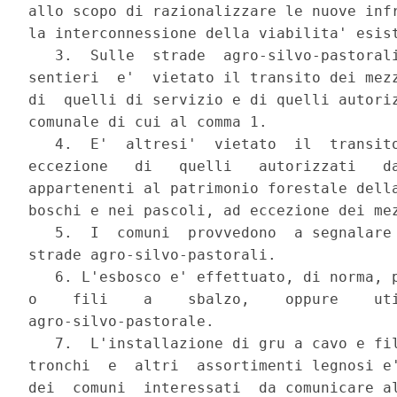
allo scopo di razionalizzare le nuove infr
la interconnessione della viabilita' esist
   3.  Sulle  strade  agro-silvo-pastorali
sentieri  e'  vietato il transito dei mezz
di  quelli di servizio e di quelli autoriz
comunale di cui al comma 1.

   4.  E'  altresi'  vietato  il  transito
eccezione   di   quelli   autorizzati   da
appartenenti al patrimonio forestale della
boschi e nei pascoli, ad eccezione dei mez
   5.  I  comuni  provvedono  a segnalare 
strade agro-silvo-pastorali.

   6. L'esbosco e' effettuato, di norma, p
o    fili    a    sbalzo,    oppure    uti
agro-silvo-pastorale.

   7.  L'installazione di gru a cavo e fil
tronchi  e  altri  assortimenti legnosi e'
dei  comuni  interessati  da comunicare al