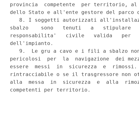
provincia  competente  per territorio, al 
dello Stato e all'ente gestore del parco o
   8. I soggetti autorizzati all'installaz
sbalzo    sono   tenuti   a   stipulare   
responsabilita'   civile   valida   per   
dell'impianto.

   9.  Le gru a cavo e i fili a sbalzo non
pericolosi  per  la  navigazione  dei mezz
essere  messi  in  sicurezza  e  rimossi. 
rintracciabile o se il trasgressore non ot
alla  messa  in  sicurezza  e  alla  rimoz