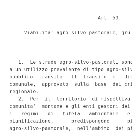
                              Art. 59.

     Viabilita' agro-silvo-pastorale, gru 
   1.  Le strade agro-silvo-pastorali sono
a un utilizzo prevalente di tipo agro-silv
pubblico  transito.  Il  transito  e'  dis
comunale,  approvato  sulla  base  dei cri
regionale.

   2.  Per  il  territorio  di rispettiva 
comunita'  montane e gli enti gestori dei 
i   regimi   di   tutela   ambientale   e 
pianificazione,      predispongono      pi
agro-silvo-pastorale,  nell'ambito  dei pi