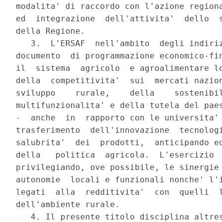
modalita' di raccordo con l'azione regiona
ed  integrazione  dell'attivita'  dello  s
della Regione.

   3.  L'ERSAF  nell'ambito  degli indiriz
documento  di programmazione economico-fin
il  sistema  agricolo  e agroalimentare lo
della  competitivita'  sui  mercati nazion
sviluppo    rurale,    della    sostenibil
multifunzionalita' e della tutela del paes
-  anche  in  rapporto con le universita' 
trasferimento  dell'innovazione  tecnologi
salubrita'  dei  prodotti,  anticipando ed
della   politica  agricola.  L'esercizio  
privilegiando, ove possibile, le sinergie 
autonomie  locali e funzionali nonche' l'i
legati  alla  redditivita'  con  quelli  l
dell'ambiente rurale.

   4. Il presente titolo disciplina altres