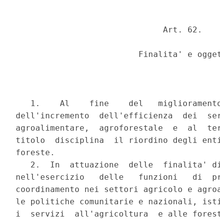
                              Art. 62.

                         Finalita' e ogget
   1.    Al    fine    del   miglioramento
dell'incremento  dell'efficienza  dei  ser
agroalimentare,  agroforestale  e  al  ter
titolo  disciplina  il riordino degli enti
foreste.

   2.  In  attuazione  delle  finalita' di
nell'esercizio   delle   funzioni   di  pr
coordinamento nei settori agricolo e agroa
le politiche comunitarie e nazionali, isti
i  servizi  all'agricoltura  e alle forest