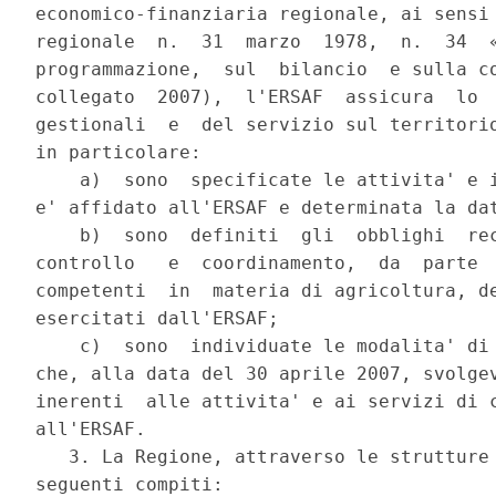
economico-finanziaria regionale, ai sensi 
regionale  n.  31  marzo  1978,  n.  34  «
programmazione,  sul  bilancio  e sulla co
collegato  2007),  l'ERSAF  assicura  lo  
gestionali  e  del servizio sul territorio
in particolare:

    a)  sono  specificate le attivita' e i
e' affidato all'ERSAF e determinata la dat
    b)  sono  definiti  gli  obblighi  rec
controllo   e  coordinamento,  da  parte  
competenti  in  materia di agricoltura, de
esercitati dall'ERSAF;

    c)  sono  individuate le modalita' di 
che, alla data del 30 aprile 2007, svolgev
inerenti  alle attivita' e ai servizi di c
all'ERSAF.

   3. La Regione, attraverso le strutture 
seguenti compiti:
