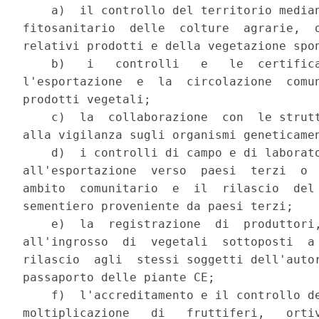
    a)  il controllo del territorio median
fitosanitario  delle  colture  agrarie,  o
relativi prodotti e della vegetazione spon
    b)   i   controlli   e   le  certifica
l'esportazione  e  la  circolazione  comun
prodotti vegetali;

    c)  la  collaborazione  con  le strutt
alla vigilanza sugli organismi geneticamen
    d)  i controlli di campo e di laborato
all'esportazione  verso  paesi  terzi  o  
ambito  comunitario  e  il  rilascio  del 
sementiero proveniente da paesi terzi;

    e)  la  registrazione  di  produttori,
all'ingrosso  di  vegetali  sottoposti  a 
rilascio  agli  stessi soggetti dell'autor
passaporto delle piante CE;

    f)  l'accreditamento e il controllo de
moltiplicazione   di   fruttiferi,   ortiv