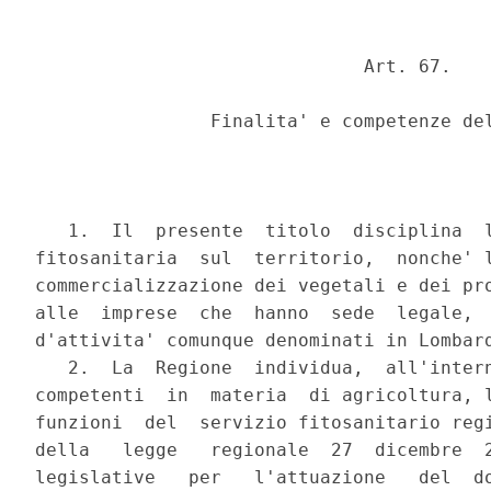
                              Art. 67.

                Finalita' e competenze del
   1.  Il  presente  titolo  disciplina  l
fitosanitaria  sul  territorio,  nonche' l
commercializzazione dei vegetali e dei pro
alle  imprese  che  hanno  sede  legale,  
d'attivita' comunque denominati in Lombard
   2.  La  Regione  individua,  all'intern
competenti  in  materia  di agricoltura, l
funzioni  del  servizio fitosanitario regi
della   legge   regionale  27  dicembre  2
legislative   per   l'attuazione   del  do