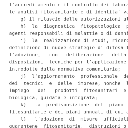
l'accreditamento e il controllo dei labora
le analisi fitosanitarie e di identita' va
    g) il rilascio delle autorizzazioni al
    h)  la  diagnostica  fitopatologica  p
agenti responsabili di malattie o di danni
    i)  la  realizzazione di studi, ricerc
definizione di nuove strategie di difesa f
l'adozione,   con   deliberazione   della 
disposizioni  tecniche per l'applicazione 
introdotte dalla normativa comunitaria;

    j)  l'aggiornamento  professionale  de
dei  tecnici  e  delle  imprese, nonche' l
impiego   dei   prodotti  fitosanitari  e 
biologica, guidata e integrata;

    k)   la  predisposizione  del  piano  
fitosanitarie e dei piani annuali di cui a
    l)   l'adozione  di  misure  ufficiali
quarantene  fitosanitarie,  distruzioni o 