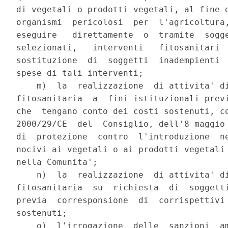
di vegetali o prodotti vegetali, al fine d
organismi  pericolosi  per  l'agricoltura,
eseguire   direttamente  o  tramite  sogge
selezionati,   interventi   fitosanitari  
sostituzione  di  soggetti  inadempienti  
spese di tali interventi;

    m)  la  realizzazione  di attivita' di
fitosanitaria  a  fini istituzionali previ
che  tengano conto dei costi sostenuti, co
2000/29/CE  del  Consiglio, dell'8 maggio 
di  protezione  contro  l'introduzione  ne
nocivi ai vegetali o ai prodotti vegetali 
nella Comunita';

    n)  la  realizzazione  di attivita' di
fitosanitaria  su  richiesta  di  soggetti
previa  corresponsione  di  corrispettivi 
sostenuti;

    o)  l'irrogazione  delle  sanzioni  am