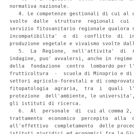
normativa nazionale.

   4. Le competenze gestionali di cui al c
svolte  dalle  strutture  regionali  cui  
servizio fitosanitario regionale qualora s
incompatibilita'  o  di  conflitto  di  in
produzione vegetale e vivaismo svolte dall
   5.  La  Regione,  nell'attivita'  di  r
indagine, puo' avvalersi, anche in regime 
della  fondazione  centro  lombardo per l'
frutticoltura  -  scuola di Minoprio e di 
settori agricolo-forestali e di comprovata
fitopatologia  agraria,  tra  i  quali  l'
protezione  dell'ambiente, le universita',
gli istituti di ricerca.

   6.  Al  personale  di  cui al comma 2, 
trattamento  economico  percepito  alla  d
all'effettivo  completamento  delle proced
istituti giuridici ed economici fra la Giu