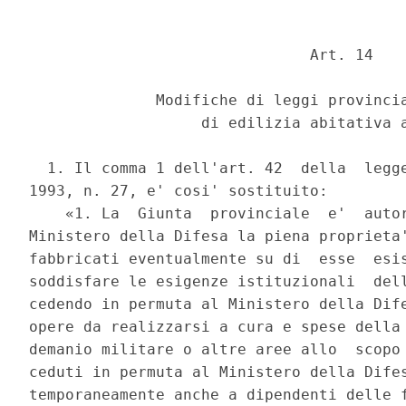
                               Art. 14 

              Modifiche di leggi provincia
                   di edilizia abitativa a
  1. Il comma 1 dell'art. 42  della  legge
1993, n. 27, e' cosi' sostituito: 

    «1. La  Giunta  provinciale  e'  autor
Ministero della Difesa la piena proprieta'
fabbricati eventualmente su di  esse  esis
soddisfare le esigenze istituzionali  dell
cedendo in permuta al Ministero della Dife
opere da realizzarsi a cura e spese della 
demanio militare o altre aree allo  scopo 
ceduti in permuta al Ministero della Difes
temporaneamente anche a dipendenti delle f