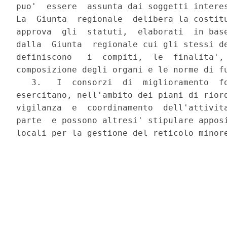
puo'  essere  assunta dai soggetti interes
La  Giunta  regionale  delibera la costitu
approva  gli  statuti,  elaborati  in base
dalla  Giunta  regionale cui gli stessi de
definiscono   i  compiti,  le  finalita', 
composizione degli organi e le norme di fu
   3.   I  consorzi  di  miglioramento  fo
esercitano, nell'ambito dei piani di riord
vigilanza  e  coordinamento  dell'attivita
parte  e possono altresi' stipulare apposi