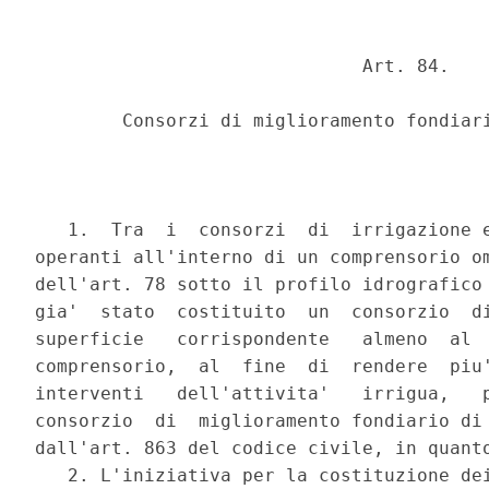
                              Art. 84.

        Consorzi di miglioramento fondiari
   1.  Tra  i  consorzi  di  irrigazione e
operanti all'interno di un comprensorio om
dell'art. 78 sotto il profilo idrografico 
gia'  stato  costituito  un  consorzio  di
superficie   corrispondente   almeno  al  
comprensorio,  al  fine  di  rendere  piu'
interventi   dell'attivita'   irrigua,   p
consorzio  di  miglioramento fondiario di 
dall'art. 863 del codice civile, in quanto
   2. L'iniziativa per la costituzione dei