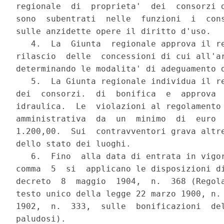
regionale  di  proprieta'  dei  consorzi d
sono  subentrati  nelle  funzioni  i  cons
sulle anzidette opere il diritto d'uso.

   4.  La  Giunta  regionale approva il re
rilascio  delle  concessioni di cui all'ar
determinando le modalita' di adeguamento d
   5.  La Giunta regionale individua il re
dei  consorzi.  di  bonifica  e  approva  
idraulica.  Le  violazioni al regolamento 
amministrativa  da  un  minimo  di  euro  
1.200,00.  Sui  contravventori grava altre
dello stato dei luoghi.

   6.  Fino  alla data di entrata in vigor
comma  5  si  applicano le disposizioni di
decreto  8  maggio  1904,  n.  368 (Regola
testo unico della legge 22 marzo 1900, n. 
1902,  n.  333,  sulle  bonificazioni  del