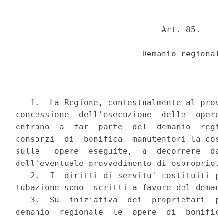
                              Art. 85.

                          Demanio regional
   1.  La Regione, contestualmente al prov
concessione  dell'esecuzione  delle  opere
entrano  a  far  parte  del  demanio  regi
consorzi  di  bonifica  manutentori la cos
sulle   opere  eseguite,  a  decorrere  da
dell'eventuale provvedimento di esproprio.
   2.  I  diritti di servitu' costituiti p
tubazione sono iscritti a favore del deman
   3.  Su  iniziativa  dei  proprietari  p
demanio  regionale  le  opere  di  bonific