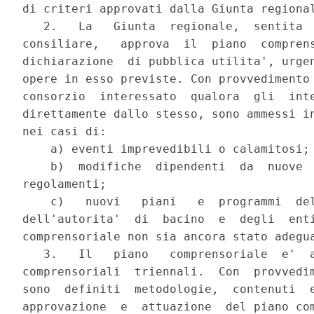
di criteri approvati dalla Giunta regional
   2.   La   Giunta  regionale,  sentita  
consiliare,   approva  il  piano  comprens
dichiarazione  di pubblica utilita', urgen
opere in esso previste. Con provvedimento 
consorzio  interessato  qualora  gli  inte
direttamente dallo stesso, sono ammessi in
nei casi di:

    a) eventi imprevedibili o calamitosi;

    b)  modifiche  dipendenti  da  nuove  
regolamenti;

    c)   nuovi   piani   e  programmi  del
dell'autorita'  di  bacino  e  degli  enti
comprensoriale non sia ancora stato adegua
   3.   Il   piano   comprensoriale  e'  a
comprensoriali  triennali.  Con  provvedim
sono  definiti  metodologie,  contenuti  e
approvazione  e  attuazione  del piano com