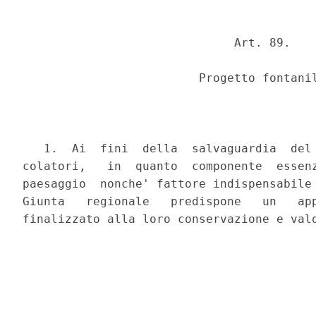
                              Art. 89.

                         Progetto fontanil
   1.  Ai  fini  della  salvaguardia  del 
colatori,   in  quanto  componente  essenz
paesaggio  nonche' fattore indispensabile 
Giunta   regionale   predispone   un   app