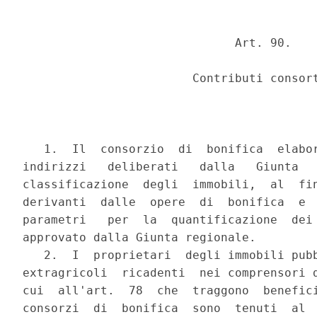
                              Art. 90.

                        Contributi consort
   1.  Il  consorzio  di  bonifica  elabor
indirizzi   deliberati   dalla   Giunta   
classificazione  degli  immobili,  al  fin
derivanti  dalle  opere  di  bonifica  e  
parametri   per  la  quantificazione  dei 
approvato dalla Giunta regionale.

   2.  I  proprietari  degli immobili pubb
extragricoli  ricadenti  nei comprensori d
cui  all'art.  78  che  traggono  benefici
consorzi  di  bonifica  sono  tenuti  al  