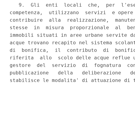
   9.  Gli  enti  locali  che,  per  l'ese
competenza,  utilizzano  servizi  e opere 
contribuire  alla  realizzazione,  manuten
stesse  in  misura  proporzionale  al  ben
immobili situati in aree urbane servite da
acque trovano recapito nel sistema scolant
di  bonifica,  il  contributo  di  bonific
riferita  allo  scolo delle acque reflue u
gestore  del  servizio  di  fognatura  con
pubblicazione   della   deliberazione   de