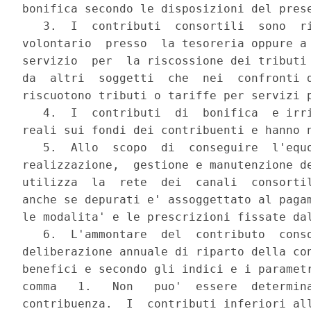
bonifica secondo le disposizioni del prese
   3.  I  contributi  consortili  sono  ri
volontario  presso  la tesoreria oppure a 
servizio  per  la riscossione dei tributi 
da  altri  soggetti  che  nei  confronti d
riscuotono tributi o tariffe per servizi p
   4.  I  contributi  di  bonifica  e irri
reali sui fondi dei contribuenti e hanno n
   5.  Allo  scopo  di  conseguire  l'equo
realizzazione,  gestione e manutenzione de
utilizza  la  rete  dei  canali  consortil
anche se depurati e' assoggettato al pagam
le modalita' e le prescrizioni fissate dal
   6.  L'ammontare  del  contributo  conso
deliberazione annuale di riparto della con
benefici e secondo gli indici e i parametr
comma   1.   Non   puo'  essere  determina
contribuenza.  I  contributi inferiori all