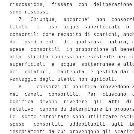
riscossione,  fissata  con  deliberazione 
sono riscossi.

   7.  Chiunque,  ancorche'  non  consorzi
titolo   e   uso  acque  superficiali  o  
consortili come recapito di scarichi, anch
da  insediamenti  di  qualsiasi  natura, e
spese  consortili  in proporzione al benef
alla  stretta connessione esistente nei co
superficiali  e  acque  sotterranee e alla
dei  colatori,  mantenuta  e gestita dai c
vantaggio degli utenti non agricoli.

   8.  I consorzi di bonifica provvedono a
nei  canali  consortili.  Per  ciascuno  d
bonifica  devono  rivedere  gli  atti  di 
relativo  canone da determinare in proporz
Le  somme introitate sono utilizzate esclu
spese   consortili  addebitabili  agli  im
insediamenti da cui provengono gli scarich