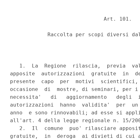
                              Art. 101.

            Raccolta per scopi diversi dal
   1.  La  Regione  rilascia,  previa  val
apposite  autorizzazioni  gratuite  in  de
presente  capo  per  motivi  scientifici, 
occasione  di  mostre, di seminari, per i 
necessita'   di   aggiornamento   degli  i
autorizzazioni  hanno  validita'  per  un 
anno  e sono rinnovabili; ad esse si appli
all'art. 4 della legge regionale n. 15/200
   2.  Il  comune  puo' rilasciare apposit
gratuite,  in  deroga  ai divieti di cui a