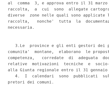
al  comma  3, e approva entro il 31 marzo 
raccolta,  a  cui  sono  allegate cartogra
diverse  zone nelle quali sono applicate l
raccolta,   nonche'  tutta  la  documentaz
necessaria.

   3.Le  province e gli enti gestori dei p
comunita'  montane,  elaborano  le propost
competenza,   corredate  di  adeguata  doc
relative  motivazioni  tecniche  e  socio-
alla Giunta regionale entro il 31 gennaio 
   4.  I  calendari  sono  pubblicati  sul