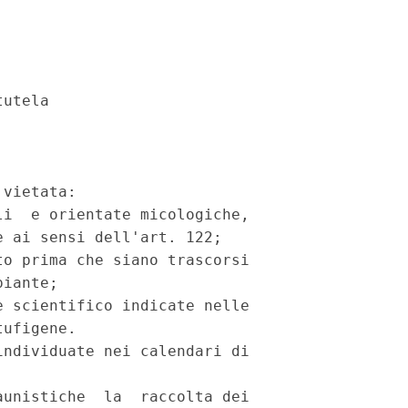
utela

vietata:

i  e orientate micologiche,

 ai sensi dell'art. 122;

o prima che siano trascorsi

iante;

 scientifico indicate nelle

ufigene.

ndividuate nei calendari di

unistiche  la  raccolta dei
