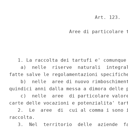
                              Art. 123.

                     Aree di particolare t
   1. La raccolta dei tartufi e' comunque 
    a)  nelle  riserve  naturali  integral
fatte salve le regolamentazioni specifiche
    b)  nelle  aree di nuovo rimboschiment
quindici anni dalla messa a dimora delle p
    c)  nelle  aree  di particolare valore
carte delle vocazioni e potenzialita' tart
   2.  Le  aree  di  cui al comma i sono i
raccolta.

   3.  Nel  territorio  delle  aziende  fa