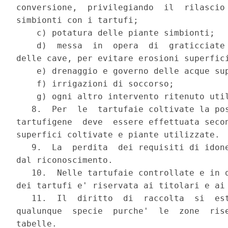
conversione,  privilegiando  il  rilascio 
simbionti con i tartufi;

    c) potatura delle piante simbionti;

    d)  messa  in  opera  di  graticciate 
delle cave, per evitare erosioni superfici
    e) drenaggio e governo delle acque sup
    f) irrigazioni di soccorso;

    g) ogni altro intervento ritenuto util
   8.  Per  le  tartufaie coltivate la pos
tartufigene  deve  essere effettuata secon
superfici coltivate e piante utilizzate.

   9.  La  perdita  dei requisiti di idone
dal riconoscimento.

   10.  Nelle tartufaie controllate e in q
dei tartufi e' riservata ai titolari e ai 
   11.  Il  diritto  di  raccolta  si  est
qualunque  specie  purche'  le  zone  rise
tabelle.
