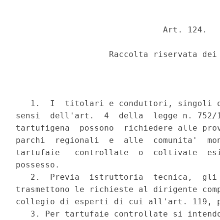
                              Art. 124.

                   Raccolta riservata dei 
   1.  I  titolari e conduttori, singoli o
sensi  dell'art.  4  della  legge n. 752/1
tartufigena  possono  richiedere alle prov
parchi  regionali  e  alle  comunita'  mon
tartufaie   controllate  o  coltivate  esi
possesso.

   2.  Previa  istruttoria  tecnica,  gli 
trasmettono le richieste al dirigente comp
collegio di esperti di cui all'art. 119, p
   3. Per tartufaie controllate si intendo