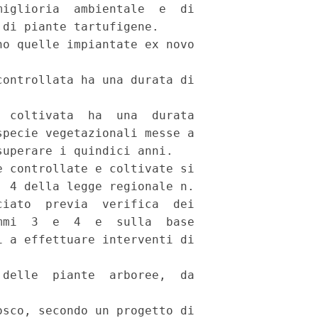
iglioria  ambientale  e  di

di piante tartufigene.

o quelle impiantate ex novo

ontrollata ha una durata di

 coltivata  ha  una  durata

pecie vegetazionali messe a

uperare i quindici anni.

 controllate e coltivate si

 4 della legge regionale n.

iato  previa  verifica  dei

mi  3  e  4  e  sulla  base

 a effettuare interventi di

delle  piante  arboree,  da

sco, secondo un progetto di
