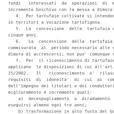
fondi   interessati  da  operazioni  di  m
incremento boschivo con la messa a dimora 
   4.  Per tartufaie coltivate si intendon
in territori a vocazione tartufigena.

   5.  La  concessione  della  tartufaia c
cinque anni.

   6.   La  concessione  della  tartufaia 
commisurata  al  periodo necessario alle s
dimora di accrescersi; non puo' comunque s
   7.  Per  il riconoscimento di tartufaie
applicano  le disposizioni di cui all'art.
15/2002.   Il   riconoscimento  e'  rilasc
requisiti  di  idoneita'  di  cui  ai  com
dell'impegno dei titolari e dei conduttori
miglioramento e incremento quali:

    a)  decespugliamento  o  diradamento  
eseguirsi almeno ogni tre anni;

    b) trasformazione in alto fusto del bo