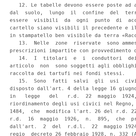
   12. Le tabelle devono essere poste ad a
dal  suolo,  lungo  il  confine  del  terr
essere  visibili  da  ogni  punto  di  acc
cartello siano visibili il precedente e il
in stampatello ben visibile da terra «Racc
   13.  Nelle  zone  riservate  sono ammes
prescrizioni impartite con provvedimento d
   14.  I  titolari  e  i  conduttori  dei
articolo  non  sono soggetti agli obblighi
raccolta dei tartufi nei fondi stessi.

   15.  Sono  fatti  salvi  gli  usi  civi
disposto dall'art. 4 della legge 16 giugno
in   legge   del   r.d.  22  maggio  1924,
riordinamento degli usi civici nel Regno, 
1484,  che  modifica l'art. 26 del r.d. 22
r.d.  16  maggio  1926,  n.  895,  che  pr
dall'art.  2  del  r.d.l.  22  maggio 1924
regio  decreto 26 febbraio 1928, n. 332 (A