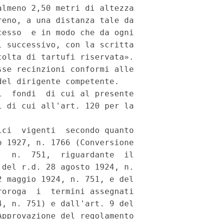
lmeno 2,50 metri di altezza

eno, a una distanza tale da

esso  e in modo che da ogni

 successivo, con la scritta

olta di tartufi riservata».

se recinzioni conformi alle

el dirigente competente.

  fondi  di cui al presente

 di cui all'art. 120 per la

ci  vigenti  secondo quanto

 1927, n. 1766 (Conversione

  n.  751,  riguardante  il

del r.d. 28 agosto 1924, n.

 maggio 1924, n. 751, e del

oroga  i  termini assegnati

, n. 751) e dall'art. 9 del

pprovazione del regolamento
