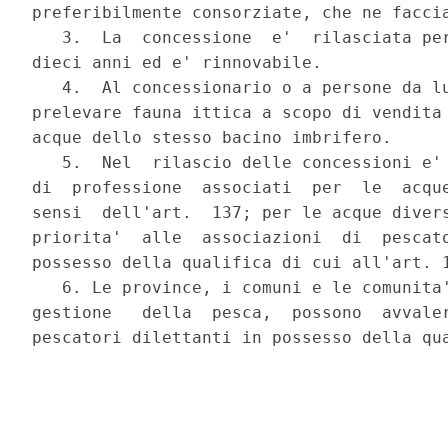
preferibilmente consorziate, che ne faccia
   3.  La  concessione  e'  rilasciata per
dieci anni ed e' rinnovabile.

   4.  Al concessionario o a persone da lu
prelevare fauna ittica a scopo di vendita 
acque dello stesso bacino imbrifero.

   5.  Nel  rilascio delle concessioni e' 
di  professione  associati  per  le  acque
sensi  dell'art.  137; per le acque divers
priorita'  alle  associazioni  di  pescato
possesso della qualifica di cui all'art. 1
   6. Le province, i comuni e le comunita'
gestione   della  pesca,  possono  avvaler