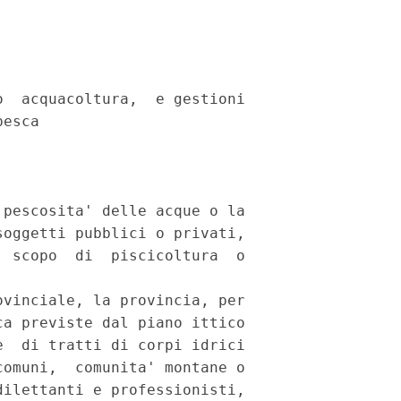
  acquacoltura,  e gestioni

esca

pescosita' delle acque o la

oggetti pubblici o privati,

 scopo  di  piscicoltura  o

vinciale, la provincia, per

a previste dal piano ittico

  di tratti di corpi idrici

omuni,  comunita' montane o

ilettanti e professionisti,
