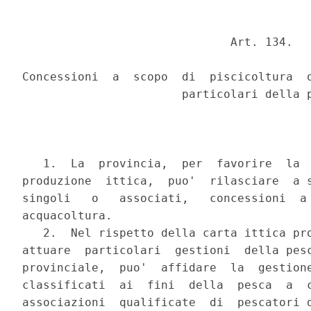
                              Art. 134.

Concessioni  a  scopo  di  piscicoltura  o
                       particolari della p
   1.  La  provincia,  per  favorire  la  
produzione  ittica,  puo'  rilasciare  a s
singoli   o   associati,   concessioni  a 
acquacoltura.

   2.  Nel rispetto della carta ittica pro
attuare  particolari  gestioni  della pesc
provinciale,  puo'  affidare  la  gestione
classificati  ai  fini  della  pesca  a  c
associazioni  qualificate  di  pescatori d