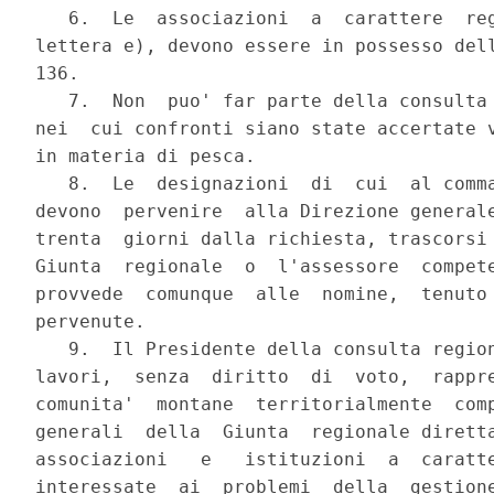
   6.  Le  associazioni  a  carattere  reg
lettera e), devono essere in possesso dell
136.

   7.  Non  puo' far parte della consulta 
nei  cui confronti siano state accertate v
in materia di pesca.

   8.  Le  designazioni  di  cui  al comma
devono  pervenire  alla Direzione generale
trenta  giorni dalla richiesta, trascorsi 
Giunta  regionale  o  l'assessore  compete
provvede  comunque  alle  nomine,  tenuto 
pervenute.

   9.  Il Presidente della consulta region
lavori,  senza  diritto  di  voto,  rappre
comunita'  montane  territorialmente  comp
generali  della  Giunta  regionale diretta
associazioni   e   istituzioni  a  caratte
interessate  ai  problemi  della  gestione