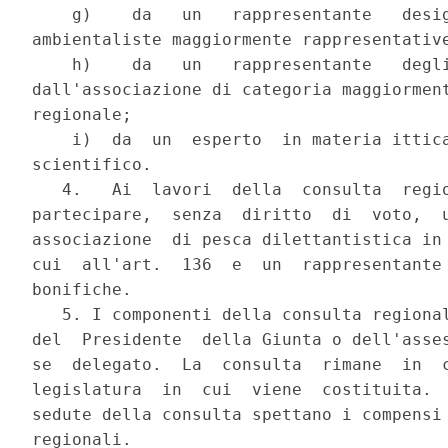
    g)    da   un   rappresentante   desig
ambientaliste maggiormente rappresentative
    h)    da   un   rappresentante   degli
dall'associazione di categoria maggiorment
regionale;

    i)  da  un  esperto  in materia ittica
scientifico.

   4.   Ai  lavori  della  consulta  regio
partecipare,  senza  diritto  di  voto,  u
associazione  di pesca dilettantistica in 
cui  all'art.  136  e  un  rappresentante 
bonifiche.

   5. I componenti della consulta regional
del  Presidente  della Giunta o dell'asses
se  delegato.  La  consulta  rimane  in  c
legislatura  in  cui  viene  costituita.  
sedute della consulta spettano i compensi 
regionali.
