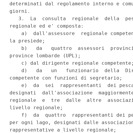
determinati dal regolamento interno e comu
giorni.

   3.  La  consulta  regionale  della  pes
regionale ed e' composta:

    a)  dall'assessore  regionale competen
la presiede;

    b)   da   quattro  assessori  provinci
province lombarde (UPL);

    c) dal dirigente regionale competente;
    d)   da   un   funzionario  della  Dir
competente con funzioni di segretario;

    e)  da  sei  rappresentanti  dei pesca
designati  dall'associazione  maggiormente
regionale  e  tre  dalle  altre  associazi
livello regionale;

    f)  da  quattro  rappresentanti dei pe
per ogni lago, designati dalle associazion
rappresentative a livello regionale;
