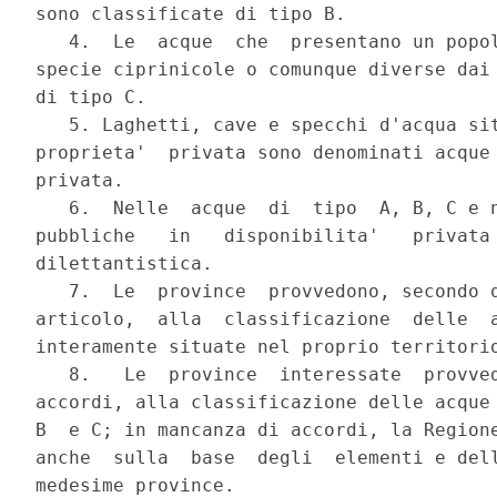
sono classificate di tipo B.

   4.  Le  acque  che  presentano un popol
specie ciprinicole o comunque diverse dai 
di tipo C.

   5. Laghetti, cave e specchi d'acqua sit
proprieta'  privata sono denominati acque 
privata.

   6.  Nelle  acque  di  tipo  A, B, C e n
pubbliche   in   disponibilita'   privata 
dilettantistica.

   7.  Le  province  provvedono, secondo q
articolo,  alla  classificazione  delle  a
interamente situate nel proprio territorio
   8.   Le  province  interessate  provved
accordi, alla classificazione delle acque 
B  e C; in mancanza di accordi, la Regione
anche  sulla  base  degli  elementi e dell
medesime province.
