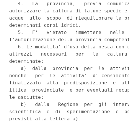
   4.   La   provincia,   previa  comunica
autorizzare la cattura di talune specie e 
acque  allo  scopo  di riequilibrare la pr
determinati corpi idrici.

   5.   E'   vietato   immettere   nelle  
l'autorizzazione della provincia competent
   6. Le modalita' d'uso della pesca con e
attrezzi   necessari   per   la   cattura 
determinate:

    a)  dalla  provincia  per  le  attivit
nonche'  per  le  attivita'  di censimento
finalizzato  alla  predisposizione  e  all
ittica  provinciale  e per eventuali recup
le asciutte;

    b)   dalla   Regione  per  gli  interv
scientifica  e  di  sperimentazione  e  pe