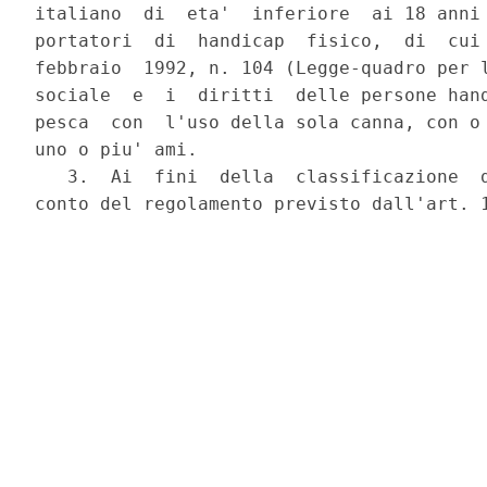
italiano  di  eta'  inferiore  ai 18 anni 
portatori  di  handicap  fisico,  di  cui 
febbraio  1992, n. 104 (Legge-quadro per l
sociale  e  i  diritti  delle persone hand
pesca  con  l'uso della sola canna, con o 
uno o piu' ami.

   3.  Ai  fini  della  classificazione  d