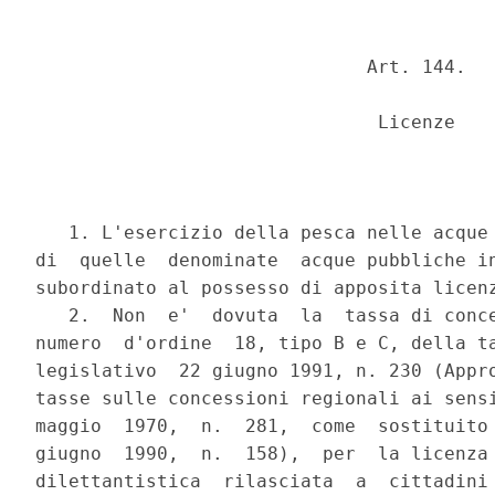
                              Art. 144.

                               Licenze

   1. L'esercizio della pesca nelle acque 
di  quelle  denominate  acque pubbliche in
subordinato al possesso di apposita licenz
   2.  Non  e'  dovuta  la  tassa di conce
numero  d'ordine  18, tipo B e C, della ta
legislativo  22 giugno 1991, n. 230 (Appro
tasse sulle concessioni regionali ai sensi
maggio  1970,  n.  281,  come  sostituito 
giugno  1990,  n.  158),  per  la licenza 
dilettantistica  rilasciata  a  cittadini 