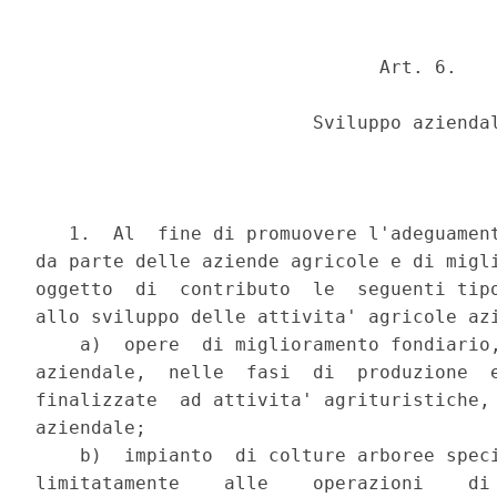
                               Art. 6.

                         Sviluppo aziendal
   1.  Al  fine di promuovere l'adeguament
da parte delle aziende agricole e di migli
oggetto  di  contributo  le  seguenti tipo
allo sviluppo delle attivita' agricole azi
    a)  opere  di miglioramento fondiario,
aziendale,  nelle  fasi  di  produzione  e
finalizzate  ad attivita' agrituristiche, 
aziendale;

    b)  impianto  di colture arboree speci
limitatamente    alle    operazioni    di 