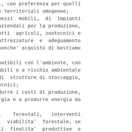
, con preferenza per quelli

 territoriali omogenee;

ezzi  mobili,  di  impianti

ziendali per la produzione,

tti  agricoli, zootecnici e

ttrezzature  e  adeguamento

onche' acquisto di bestiame

atibili con l'ambiente, con

bili o a rischio ambientale

i  strutture di stoccaggio,

cnici;

urre i costi di produzione,

gia e a produrre energia da

    forestali,   interventi

  viabilita'  forestale, se

i  finalita'  produttive  e
