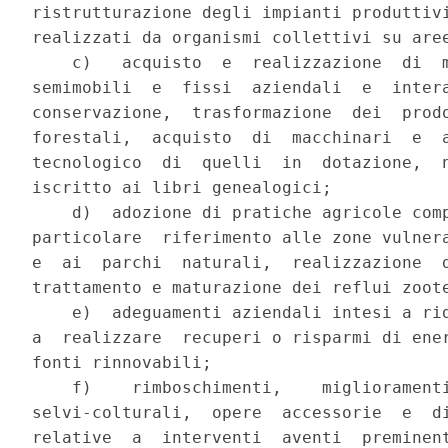
ristrutturazione degli impianti produttivi
realizzati da organismi collettivi su aree
    c)   acquisto  e  realizzazione  di  m
semimobili  e  fissi  aziendali  e  intera
conservazione,  trasformazione  dei  prodo
forestali,  acquisto  di  macchinari  e  a
tecnologico  di  quelli  in  dotazione,  n
iscritto ai libri genealogici;

    d)  adozione di pratiche agricole comp
particolare  riferimento alle zone vulnera
e  ai  parchi  naturali,  realizzazione  d
trattamento e maturazione dei reflui zoote
    e)  adeguamenti aziendali intesi a rid
a  realizzare  recuperi o risparmi di ener
fonti rinnovabili;

    f)    rimboschimenti,    miglioramenti
selvi-colturali,  opere  accessorie  e  di
relative  a  interventi  aventi  preminent