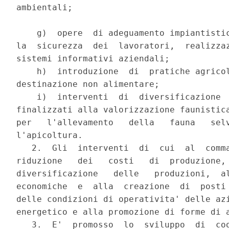
ambientali;

    g)  opere  di adeguamento impiantistic
la  sicurezza  dei  lavoratori,  realizzaz
sistemi informativi aziendali;

    h)  introduzione  di  pratiche agricol
destinazione non alimentare;

    i)  interventi  di  diversificazione  
finalizzati alla valorizzazione faunistica
per   l'allevamento   della   fauna   selv
l'apicoltura.

   2.  Gli  interventi  di  cui  al  comma
riduzione   dei   costi   di  produzione, 
diversificazione   delle   produzioni,  al
economiche  e  alla  creazione  di  posti 
delle condizioni di operativita' delle azi
energetico e alla promozione di forme di a
   3.  E'  promosso  lo  sviluppo  di  coo