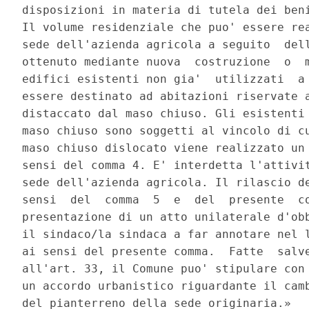
disposizioni in materia di tutela dei beni
Il volume residenziale che puo' essere rea
sede dell'azienda agricola a seguito  dell
ottenuto mediante nuova  costruzione  o  m
edifici esistenti non gia'  utilizzati  a 
essere destinato ad abitazioni riservate a
distaccato dal maso chiuso. Gli esistenti 
maso chiuso sono soggetti al vincolo di cu
maso chiuso dislocato viene realizzato un 
sensi del comma 4. E' interdetta l'attivit
sede dell'azienda agricola. Il rilascio de
sensi  del  comma  5  e  del  presente  co
presentazione di un atto unilaterale d'obb
il sindaco/la sindaca a far annotare nel l
ai sensi del presente comma.  Fatte  salve
all'art. 33, il Comune puo' stipulare con 
un accordo urbanistico riguardante il camb
del pianterreno della sede originaria.» 
