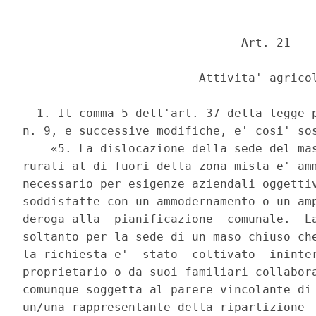
                               Art. 21 

                         Attivita' agricol
  1. Il comma 5 dell'art. 37 della legge p
n. 9, e successive modifiche, e' cosi' sos
    «5. La dislocazione della sede del mas
rurali al di fuori della zona mista e' amm
necessario per esigenze aziendali oggettiv
soddisfatte con un ammodernamento o un amp
deroga alla  pianificazione  comunale.  La
soltanto per la sede di un maso chiuso che
la richiesta e'  stato  coltivato  ininter
proprietario o da suoi familiari collabora
comunque soggetta al parere vincolante di 
un/una rappresentante della ripartizione  