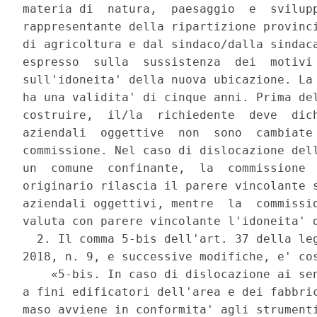
materia di  natura,  paesaggio  e  svilupp
rappresentante della ripartizione provinci
di agricoltura e dal sindaco/dalla sindaca
espresso  sulla  sussistenza  dei  motivi 
sull'idoneita' della nuova ubicazione. La 
ha una validita' di cinque anni. Prima del
costruire,  il/la  richiedente  deve  dich
aziendali  oggettive  non  sono  cambiate 
commissione. Nel caso di dislocazione dell
un  comune  confinante,  la  commissione  
originario rilascia il parere vincolante s
aziendali oggettivi, mentre  la  commissio
valuta con parere vincolante l'idoneita' d
  2. Il comma 5-bis dell'art. 37 della leg
2018, n. 9, e successive modifiche, e' cos
    «5-bis. In caso di dislocazione ai sen
a fini edificatori dell'area e dei fabbric
maso avviene in conformita' agli strumenti