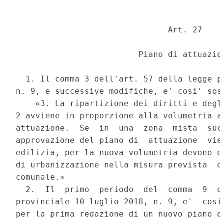
                               Art. 27 

                         Piano di attuazio
  1. Il comma 3 dell'art. 57 della legge p
n. 9, e successive modifiche, e' cosi' sos
    «3. La ripartizione dei diritti e degl
2 avviene in proporzione alla volumetria a
attuazione.  Se  in  una  zona  mista  suc
approvazione del piano di  attuazione  vie
edilizia, per la nuova volumetria devono e
di urbanizzazione nella misura prevista  d
comunale.» 

  2.  Il  primo  periodo  del  comma  9  d
provinciale 10 luglio 2018, n. 9, e'  cosi
per la prima redazione di un nuovo piano d