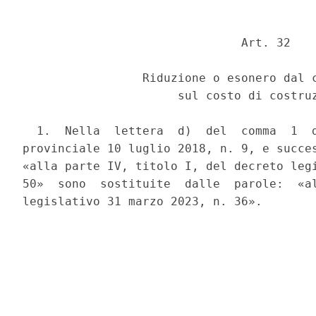
                               Art. 32 

                 Riduzione o esonero dal c
                      sul costo di costruz
  1.  Nella  lettera  d)  del  comma  1  d
provinciale 10 luglio 2018, n. 9, e succes
«alla parte IV, titolo I, del decreto legi
50»  sono  sostituite  dalle  parole:  «al